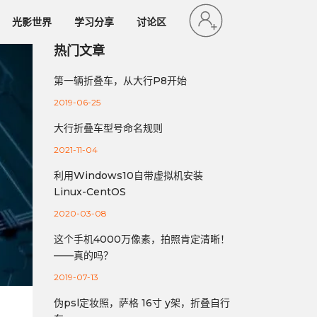
光影世界
学习分享
讨论区
热门文章
第一辆折叠车，从大行P8开始
2019-06-25
大行折叠车型号命名规则
2021-11-04
利用Windows10自带虚拟机安装
Linux-CentOS
2020-03-08
这个手机4000万像素，拍照肯定清晰！
——真的吗？
2019-07-13
伪psl定妆照，萨格 16寸 y架，折叠自行