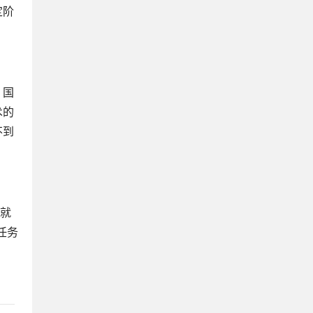
定阶
。国
术的
不到
,就
任务