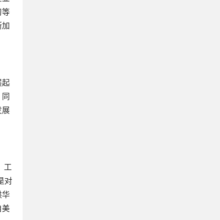
习等
断加
展起
。同
发展
、工
是对
供华
自美