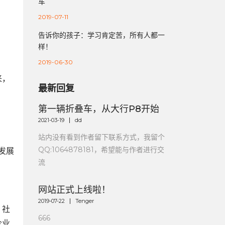
车
2019-07-11
告诉你的孩子：学习肯定苦，所有人都一
样！
2019-06-30
来，
最新回复
。
第一辆折叠车，从大行P8开始
2021-03-19
dd
，
站内没有看到作者留下联系方式，我留个
QQ:1064878181，希望能与作者进行交
发展
流
网站正式上线啦！
2019-07-22
Tenger
、社
666
企业