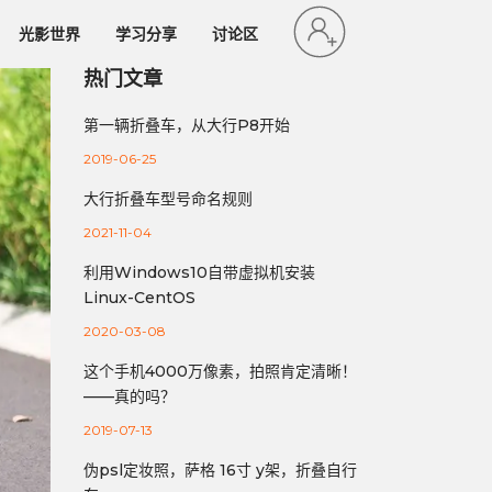
光影世界
学习分享
讨论区
热门文章
第一辆折叠车，从大行P8开始
2019-06-25
大行折叠车型号命名规则
2021-11-04
利用Windows10自带虚拟机安装
Linux-CentOS
2020-03-08
这个手机4000万像素，拍照肯定清晰！
——真的吗？
2019-07-13
伪psl定妆照，萨格 16寸 y架，折叠自行