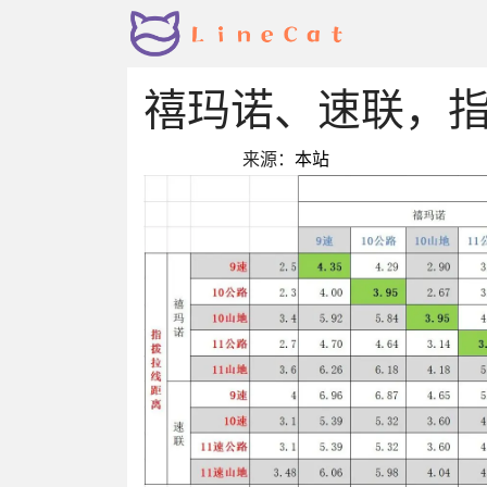
禧玛诺、速联，
来源：
本站