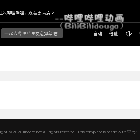
ight ©
2026 linecat.net All rights reserved | This template is made with
by
C