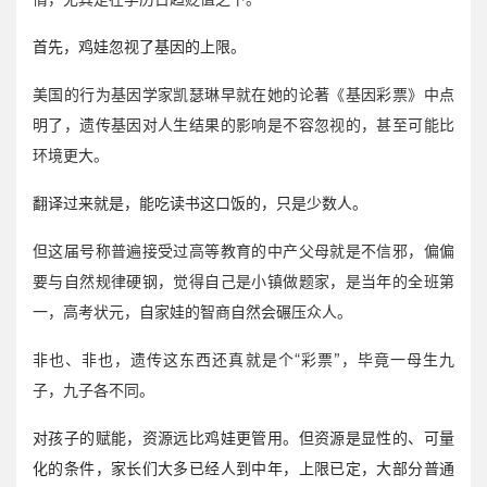
首先，鸡娃忽视了基因的上限。
美国的行为基因学家凯瑟琳早就在她的论著《基因彩票》中点
明了，遗传基因对人生结果的影响是不容忽视的，甚至可能比
环境更大。
翻译过来就是，能吃读书这口饭的，只是少数人。
但这届号称普遍接受过高等教育的中产父母就是不信邪，偏偏
要与自然规律硬钢，觉得自己是小镇做题家，是当年的全班第
一，高考状元，自家娃的智商自然会碾压众人。
非也、非也，遗传这东西还真就是个“彩票”，毕竟一母生九
子，九子各不同。
对孩子的赋能，资源远比鸡娃更管用。但资源是显性的、可量
化的条件，家长们大多已经人到中年，上限已定，大部分普通