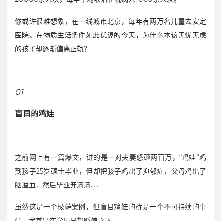
你或许很难想象，在一线城市北京，每年有两万名儿童去安定
医院。在物质生活条件如此优渥的今天，为什么本该无忧无虑
的孩子却逐渐偏离正轨？
01
盲目的鸡娃
之前网上有一篇爆文，讲的是一对夫妻怒砸两百万，“鸡娃”鸡
到孩子25岁硕士毕业，但却把孩子鸡出了抑郁症，父母鸡出了
脑溢血，然后毕业开滴滴……
虽然这是一个极端案例，但盲目鸡娃的确是一个不可持续的事
情，尤其是在学历日趋贬值之下。