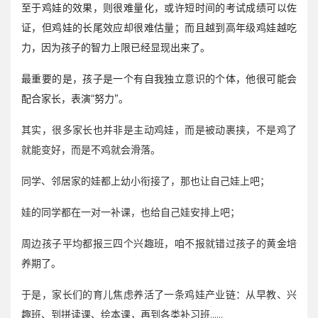
至于鸡娃的效果，则很难量化，或许短时间的考试成绩可以佐
证，但鸡娃的长尾效应却很难估量；而且越到高年级鸡娃越吃
力，因为孩子的智力上限已经显现出来了。
最重要的是，孩子是一个有自我独立意识的个体，他很可能会
配合家长，表演“努力”。
其实，很多家长也并非是主动鸡娃，而是被动裹挟，不是鸡了
就能变好，而是不鸡就会滑落。
同学、邻居家的娃都上幼小衔接了，那也让自己娃上吧；
娃的同学都在一对一补课，也给自己娃安排上吧；
周边孩子平均都报三四个兴趣班，咱不报就错过孩子的黄金培
养期了。
于是，家长们的育儿焦虑养活了一条鸡娃产业链：从早教、兴
趣班、到拼读课、绘本课，再到各类补习班……